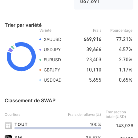
867,691
Trier par variété
Variété
Frais
Pourcentage
669,916
77.21%
XAUUSD
39,666
4.57%
USDJPY
23,403
2.70%
EURUSD
10,110
1.17%
GBPJPY
5,655
0.65%
USDCAD
Classement de SWAP
Transaction
Courtiers
Frais de rollover(%)
totale(USD)
TOUT
100%
143,936
XM
35.57%