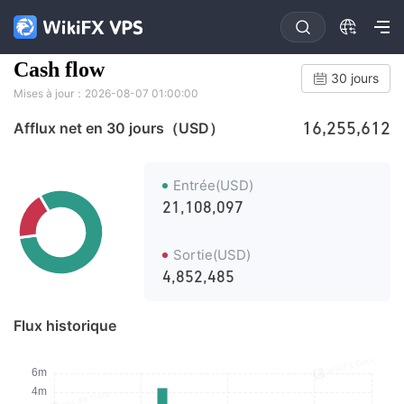
Cash flow
30 jours
Mises à jour：2026-08-07 01:00:00
16,255,612
Afflux net en 30 jours（USD）
Entrée(USD)
21,108,097
Sortie(USD)
4,852,485
Flux historique