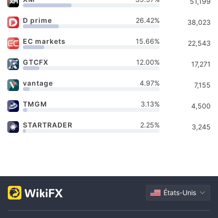
51,199
D prime
26.42%
38,023
EC markets
15.66%
22,543
GTCFX
12.00%
17,271
vantage
4.97%
7,155
TMGM
3.13%
4,500
STARTRADER
2.25%
3,245
États-Unis