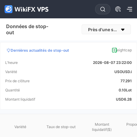
Données de stop-
Près d'une semaine
out
eightcap
Dernières actualités de stop-out
L'heure
2026-08-07 23:22:00
Variété
USOUSD.i
Prix de clôture
77.291
Quantité
0.10Lot
Montant liquidatif
USD6.28
Montant
Propor
Variété
Taux de stop-out
liquidatif($)