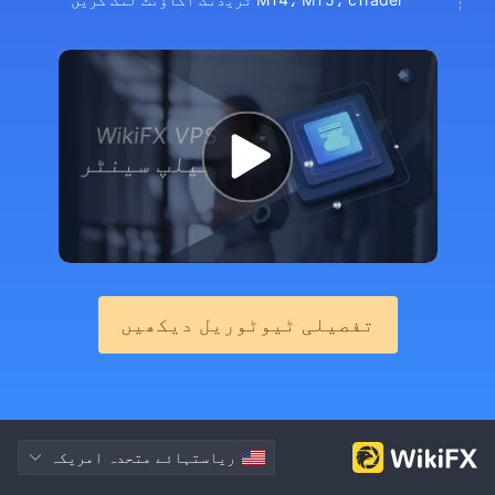
WikiFX VPS
ہیلپ سینٹر
تفصیلی ٹیوٹوریل دیکھیں
ریاستہائے متحدہ امریکہ