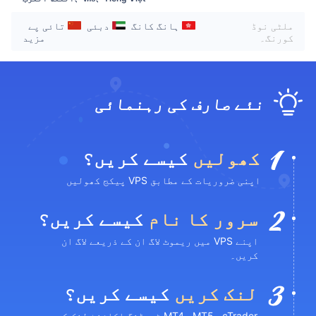
ملٹی نوڈ
ہانگ کانگ
دبئی
تائی پے
کورنگ۔
مزید
نئے صارف کی رہنمائی
کھولیں
کیسے کریں؟
اپنی ضروریات کے مطابق VPS پیکج کھولیں
سرور کا نام
کیسے کریں؟
اپنے VPS میں ریموٹ لاگ ان کے ذریعے لاگ ان
کریں۔
لنک کریں
کیسے کریں؟
MT4، MT5، cTrader ٹریڈنگ اکاؤنٹ لنک کریں