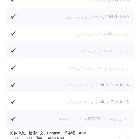
WIKIFX EA ایک کلک میں بھیجیں
کسی بھی EA سسٹم کی حمایت
بروکر اکاؤنٹس کی حمایت
کسی بھی پلیٹ فارم پر ٹریڈنگ
Meta Teader 4 پری انسٹالیشن
Meta Teader 5 پری انسٹالیشن
اعلی درجے کا DDOS حملے سے تحفظ
简体中文、繁体中文、English、日本语、ภาษา
زبان
ไทย、Tiếng Việt、اللغة العرب