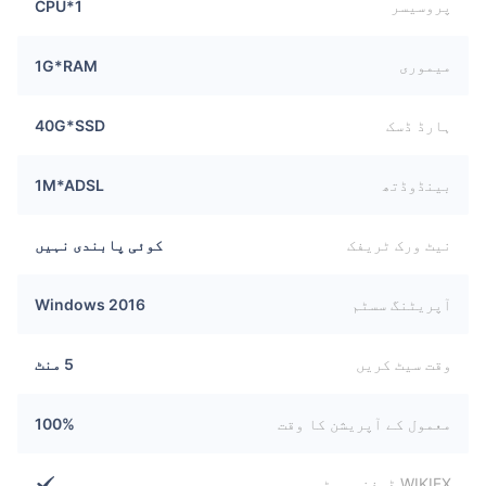
پروسیسر
1*CPU
میموری
1G*RAM
ہارڈ ڈسک
40G*SSD
بینڈوڈتھ
1M*ADSL
نیٹ ورک ٹریفک
کوئی پابندی نہیں
آپریٹنگ سسٹم
Windows 2016
وقت سیٹ کریں
5 منٹ
معمول کے آپریشن کا وقت
100%
WIKIFX ڈیفنس سسٹم